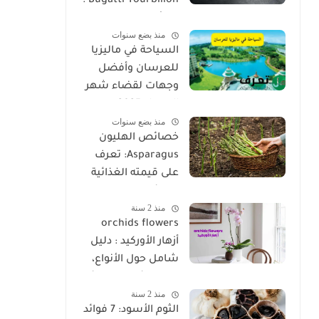
Bugatti Tourbillon :
وحش بوغاتي الجديد
منذ بضع سنوات
بقوة 1800 حصان
السياحة في ماليزيا
للعرسان وأفضل
وجهات لقضاء شهر
العسل 2025
منذ بضع سنوات
خصائص الهليون
Asparagus: تعرف
على قيمته الغذائية
وفوائده المذهلة
منذ 2 سنة
orchids flowers
أزهار الأوركيد : دليل
شامل حول الأنواع،
والخصائص، ونصائح
منذ 2 سنة
الزراعة
الثوم الأسود: 7 فوائد