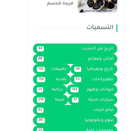
فريدة للجسم
التسميات
الربح من الانترنت
44
أماكن ومعالم
88
تاريخ وجغرافيا
تطبيقات
125
48
تطويرالذات
تغذية
158
55
حيوانات وطيور
رياضة
23
143
سيارات حديثة
صحة
210
57
عالم النبات
62
علوم وتكنولوجيا
261
معلومات عامة
23