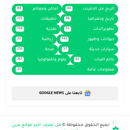
الربح من الانترنت
أماكن ومعالم
88
44
تاريخ وجغرافيا
تطبيقات
125
48
تطويرالذات
تغذية
158
55
حيوانات وطيور
رياضة
23
143
سيارات حديثة
صحة
210
57
عالم النبات
علوم وتكنولوجيا
261
62
معلومات عامة
23
تابعنا على GOOGLE NEWS
جميع الحقوق محفوظة ©
هل تعرف، أكبر موقع عربي