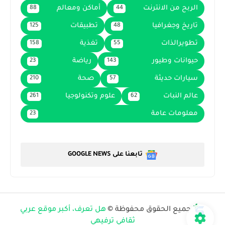
الربح من الانترنت
أماكن ومعالم
88
44
تاريخ وجغرافيا
تطبيقات
125
48
تطويرالذات
تغذية
158
55
حيوانات وطيور
رياضة
23
143
سيارات حديثة
صحة
210
57
عالم النبات
علوم وتكنولوجيا
261
62
معلومات عامة
23
تابعنا على GOOGLE NEWS
جميع الحقوق محفوظة ©
هل تعرف، أكبر موقع عربي
ثقافي ترفيهي