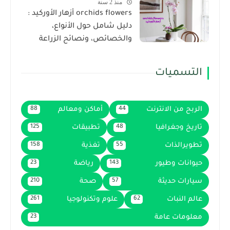
منذ 2 سنة
orchids flowers أزهار الأوركيد :
دليل شامل حول الأنواع،
والخصائص، ونصائح الزراعة
التسميات
الربح من الانترنت
أماكن ومعالم
88
44
تاريخ وجغرافيا
تطبيقات
125
48
تطويرالذات
تغذية
158
55
حيوانات وطيور
رياضة
23
143
سيارات حديثة
صحة
210
57
عالم النبات
علوم وتكنولوجيا
261
62
معلومات عامة
23