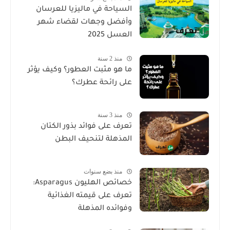
السياحة في ماليزيا للعرسان
وأفضل وجهات لقضاء شهر
العسل 2025
منذ 2 سنة
ما هو مثبت العطور؟ وكيف يؤثر
على رائحة عطرك؟
منذ 3 سنة
تعرف على فوائد بذور الكتان
المذهلة لتنحيف البطن
منذ بضع سنوات
خصائص الهليون Asparagus:
تعرف على قيمته الغذائية
وفوائده المذهلة