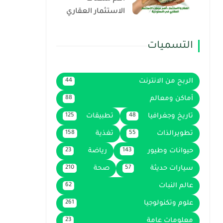
الاستثمار العقاري
في السعودية
التسميات
الربح من الانترنت
44
أماكن ومعالم
88
تاريخ وجغرافيا
تطبيقات
125
48
تطويرالذات
تغذية
158
55
حيوانات وطيور
رياضة
23
143
سيارات حديثة
صحة
210
57
عالم النبات
62
علوم وتكنولوجيا
261
معلومات عامة
23