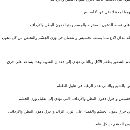
دة لا تقل عن 8 أسابيع.
على نسبة الدهون المختزنة بالجسم ومنها دهون البطن والأرداف.
 يشمل عنصر يسمى بيبيرين وهو يعطي للطعام مذاق لاذع مما يسبب تخسيس و نقصان في وَزن الجسْم والتخلص من كل دهون 
 تساعد على عدم الشعور بطعم الأكل وبالتالي تؤدي إلى فقدان الشهية وهذا يساعد على حرق 
الشبع وبالتالي عدم الرغبة في تَناول الطعام.
سيس و حرق دهون البطن والأرداف  التي تؤدي إلى تقليل وَزن الجسْم.
 حرق دهون الجسْم والقضاء على الوزن الزائد و حرق دهون البطن والأرداف.
ون الجسْم بشكل عام.