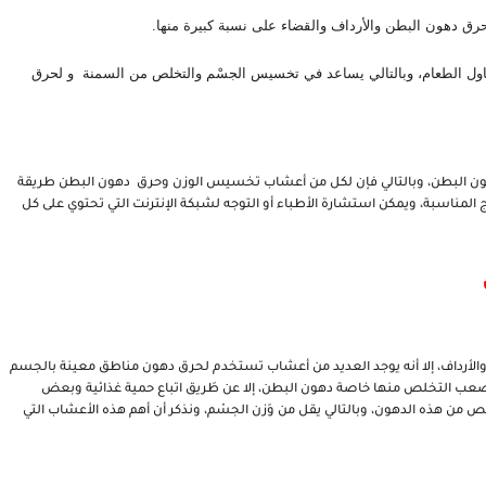
ق دهون البطن والأرداف والقضاء على نسبة كبيرة منها.
 يقي البطن من حدوث أي انتفاخات خلال تَناول الطعام، وبالتالي يساعد في تخسيس الجسْم والتخلص من السمنة  و لحرق 
كل هذه الأعشاب تستخدم من أجل حرق الدهون بالجسم و لحرق دهون البطن، وبالتالي فإن لكل من أعشاب تخسيس الوزن وحرق  دهون البطن طريقة 
استخدام معينة، يجب اتباع هذه الطريقة من أجل الحصول على النتائج المناسبة، ويمكن استشارة الأطباء أو التوجه لشبكة الإنترنت التي تحتوي على كل 
بالرغم من تعدد أَنواع أعشاب تخسيس الوزن و لحرق الدهون البطن والأرداف، إلا أنه يوجد العديد من أعشاب تستخدم لحرق دهون مناطق معينة بالجسم 
مثل البطن والأرداف، فهذه هي المناطق الأكثر إلمام بكتل الدهون ويصعب التخلص منها خاصة دهون البطن، إلا عن طَريق اتباع حمية غذائية وبعض 
الأقراص أو الأعشاب الطبية لحرق دهون البطن التي تساعد في التخلص من هذه الدهون، وبالتالي يقل من وَزن الجسْم، ونذكر أن أهم هذه الأعشاب التي 