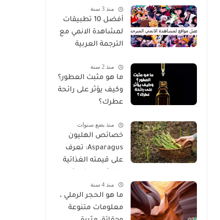
منذ 3 سنة
غير عادية
أفضل 10 تطبيقات
لمشاهدة الانمي مع
الترجمة العربية
منذ 2 سنة
ما هو مثبت العطور؟
وكيف يؤثر على رائحة
عطرك؟
منذ بضع سنوات
خصائص الهليون
Asparagus: تعرف
على قيمته الغذائية
وفوائده المذهلة
منذ 4 سنة
ما هو الحجر الرملي ،
معلومات متنوعة