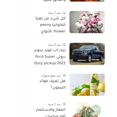
وحقائق مثيرة
للاهتمام عن الحجر
منذ 2 سنة
الرملي
كل شيء عن زهرة
الفاوانيا peony
flower: الأنواع
والخصائص ونصائح
منذ 4 سنة
الزراعة
بيك أب فورد سوبر
ديوتي Ford Super
Duty pickup 2022
منذ بضع سنوات
هل تعرف فوائد
الليمون؟
منذ 2 سنة
العقار والاستثمار :
أهم منصات