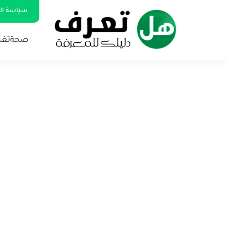
سياسة ا
صحة
تغذ