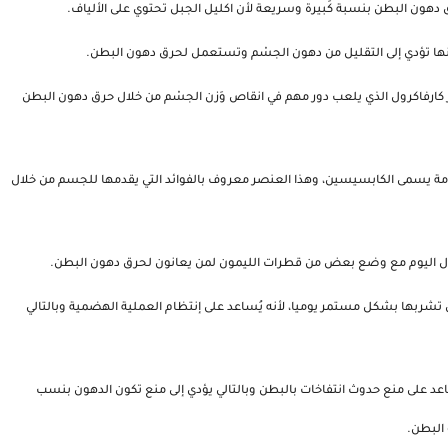
هون البطن بنسبة كَبيرة وسريعة لأن اكليل الجبل تحتوي على الألياف.
فإنها تؤدي إلى التقليل من دهون الجسْم وتستعمل لحرق دهون البطن.
 تحتوى اعشاب حرق الدهون هذه على عنصر كارفاكرول الذي يلعب دور مهم في انقاص وَزن الجسْم من خلال حرق دهون البطن 
 يحتوي هذا النوع من الفلفل على أحد العناصر الهامة يسمى الكابسيسين، وهذا العنصر معروف بالفوائد التي يقدمها للجسم من خلال 
خلال اليوم مع وضع بعض من قطرات الليمون لمن يعانون لحرق دهون البطن.
 من اعشاب حرق دهون البطن وهو من المشروبات التي تشربها بشكل مستمر يوميا، لأنه يُساعد على إنتظام العملية الهضمية وبالتالي 
 من اعشاب التي تستعمل لحرق دهون البطن كما يُساعد على منع حدوث انتفاخات بالبطن وبالتالي يؤدي إلى منع تكون الدهون بنسب 
البطن.