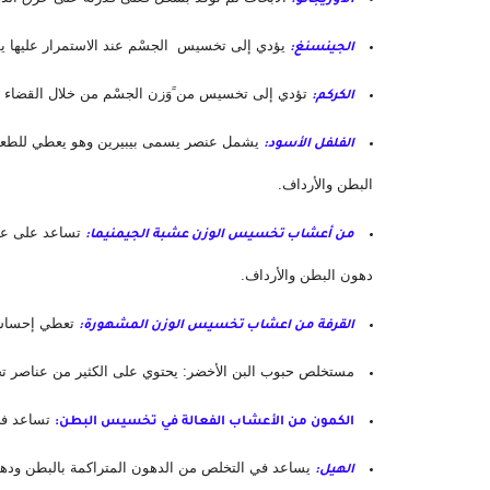
الأوريجانو:
 يؤدي إلى تخسيس  الجسْم عند الاستمرار عليها يوميا لم
الجينسنغ:
 تؤدي إلى تخسيس من ََوَزن الجسْم من خلال القضاء 
الكركم:
الفلفل الأسود:
البطن والأرداف.
من أعشاب تخسيس الوزن عشبة الجيمنيما:
دهون البطن والأرداف.
 تعطي إحساس ب
القرفة من اعشاب تخسيس الوزن المشهورة:
مستخلص حبوب البن الأخضر: يحتوي على الكثير من عناصر تخ
 تساعد في
الكمون من الأعشاب الفعالة في تخسيس البطن:
 يساعد في التخلص من الدهون المتراكمة بالبطن وده
الهيل: