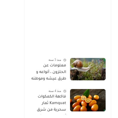
منذ 5 سنة
معلومات عن
الحلزون ، أنواعه و
طرق عيشه وموطنه
منذ 4 سنة
فاكهة الكمكوات
Kamquat ثمار
سحرية من شرق
آسيا ذات خصائص