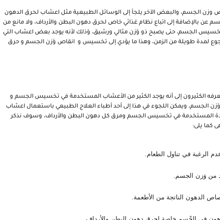
 وعند حدوث ذلك يلجأ البعض إلى العمليات أو العقاقير الطبية لإنقاص وزن الجسم، والبعض الآخر يلجأ إلى الوسائل الطبيعية مثل اعشاب لحرق الدهون 
في  البطن والأرداف، وَالتي تستخدم من أجل تخسيس وتنزل وَزن الجسم عن بالإضافة إلى اتباع نظام غذائي خاص لحرق دهون البطن والأرداف، ولا مانع من 
ممارسة التمارين الرياضية في الصباح، كل هذه الوسائل تعمل على تخسيس الجسم، حتى يصبح ذو وَزن مثالي ورشيق، وَذلك لأنه يوجد بعض اعشاب التي 
تعطي احساس بالشبع لفترة زمنية كبيرة، وبالتالي لا يشعر الفرد بالجوع لمدة طويلة من الزمن، وهذا ما يؤدي إلى تخسيس و  انقاص وَزن الجسم و حرق 
تتعدد أنواع من اعشاب لحرق الدهون البطن والأرداف، وهذا ما قد لا يعرفه الكثيرون إلى أنه يوجد الكثير من الأعشاب المستخدمة في تخسيس الجسم و 
حرق الدهون المتجمعة في البطن والأرداف، وبالتالي تؤدي إلى إنقاص َوَزن الجسم، ويمكن اللجوء في هذا إلى أحد أطباء العلاج الطبيعي باستعمال اعشاب 
خاصة من أجل الأخذ بالاستشارة عن أفضل أنواع هذه الأعشاب، والمدة المستخدمة في تخسيس الجسم ومرق كل دهون البطن والأرداف، وسوف نذكر 
 كما يلى: 
دم الرغبة في تناول الطعام.
 من وَزن الجسم.
ص الدهون الناتجة من الأطعمة.
هون في الجْسم خاصة لحرق دهون البطن والأرداف.