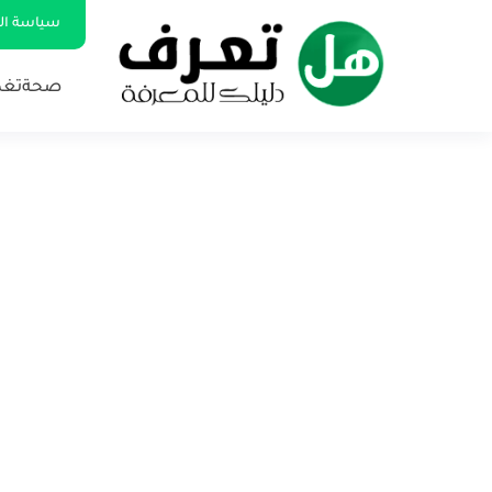
سياسة ا
صحة
تغذ