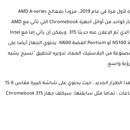
جاء جهاز Chromebook 315 الجديد ، الذي تم إصداره لأول مرة في عام 2019 ، مزودا بمعالج AMD A-series
وشاشة رائعة مقاس 15.6 بوصة. تم الترويج للجهاز كواحد من أوائل أجهزة Chromebook التي تأتي مع AMD
silicon ، ولكن هذا يتغير مع هذا المستند إلى Intel الذي تم الإعلان عنه حديثا 315. ويمكن أن يأتي إما مع Intel
Celeron ثنائي النواة N4500 أو Celeron رباعي النواة N5100 أو Pentium الفضة N600. يحتوي الجهاز أيضا على
ي تقول أيسر إنها مصنوعة من البلاستيك المعاد تدويره لتحقيق "نسيج يشبه
يتعلق هذا بمدى التغييرات الرئيسية التي تأتي مع هذا الطراز الجديد ، حيث يحتوي على شاشة كبيرة مقاس 15.6
بوصة مضادة للتوهج وعمر بطارية يصل إلى 10 ساعات ، تماما مثل سابقتها. سيكلف جهاز Chromebook 315