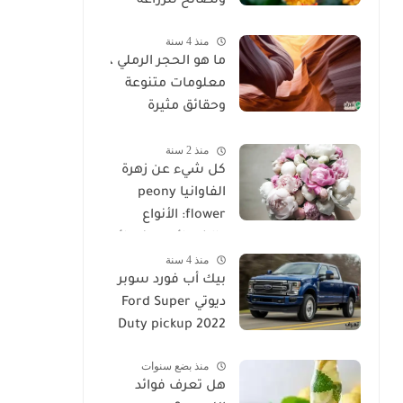
ونصائح للزراعة
منذ 4 سنة
ما هو الحجر الرملي ،
معلومات متنوعة
وحقائق مثيرة
للاهتمام عن الحجر
منذ 2 سنة
الرملي
كل شيء عن زهرة
الفاوانيا peony
flower: الأنواع
والخصائص ونصائح
منذ 4 سنة
الزراعة
بيك أب فورد سوبر
ديوتي Ford Super
Duty pickup 2022
منذ بضع سنوات
هل تعرف فوائد