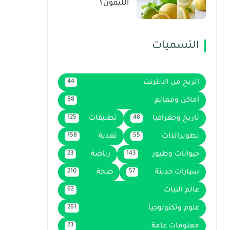
الليمون؟
التسميات
الربح من الانترنت
44
أماكن ومعالم
88
تاريخ وجغرافيا
تطبيقات
125
48
تطويرالذات
تغذية
158
55
حيوانات وطيور
رياضة
23
143
سيارات حديثة
صحة
210
57
عالم النبات
62
علوم وتكنولوجيا
261
معلومات عامة
23