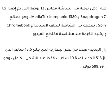
يأتي جهاز Spin 513 الجديد بشاشة مقاس 13.5 بوصة ، وهي ترقية من الشاشة مقاس 13 بوصة التي تم إصدارها
مسبقا في Spin 513. يستبدل Snapdragon 7c Compute SC7180 بـ MediaTek Kompanio 1380 ، وهو معالج
جديد يأتي أيضا بثمانية أنوية. ومثل جميع طرازات Spin ، يمكنك ثني الشاشة للخلف لاستخدام Chromebook
يشبه الخيمة عند مشاهدة مقاطع الفيديو.
ومع ذلك ، هناك القليل من المقايضة مع هذا الطراز الجديد - فبدلا من عمر البطارية الذي يبلغ 13.5 ساعة الذي
حصل عليه جهاز Spin 513 السابق ، سيستمر الطراز 513 الجديد لمدة 10 ساعات فقط عند الشحن الكامل ، وهو