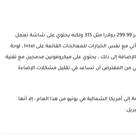
يأتي جهاز Chromebook 314 الجديد من Acer بسعر 299.99 دولارا مثل 315 ولكنه يحتوي على شاشة تعمل
باللمس مقاس 14 بوصة مضادة للوهج. كما أنه يأتي مع نفس الخيارات للمعالجات القائمة على Intel ، لوحة
O ، وعمر البطارية 10 ساعات. بالإضافة إلى ذلك ، يحتوي على ميكروفونين مدمجين مع تقنية
 التي من المفترض أن تساعد في تقليل مشكلات الإضاءة
بينما ستصل أجهزة Chromebook الجديدة من Acer إلى أمريكا الشمالية في يونيو من هذا العام ، إلا أنها
ريل.