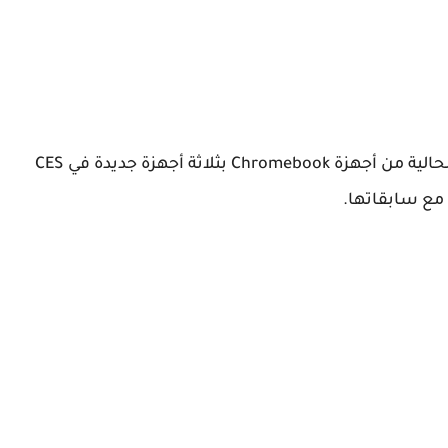
أعلنت شركة Acer أنها تقوم بتحديث تشكيلتها الحالية من أجهزة Chromebook بثلاثة أجهزة جديدة في CES