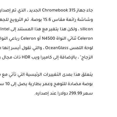
لوحة اللمس OceanGlass ، والت
الزجاج" ، بالإضافة إلى كاميرا ويب HDR ذات مجال رؤية واسع.
سعر 299.99 دولارا عند إصداره.