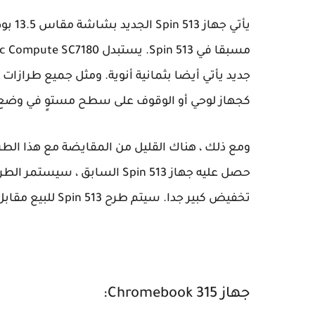
كجهاز لوحي أو الوقوف على سطح مستوٍ في وضع 
تخفيض كبير جدا. سيتم طرح Spin 513 للبيع مقابل 599.99 دولارا.
جهاز Chromebook 315: