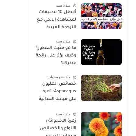
منذ 3 سنة
غير عادية
أفضل 10 تطبيقات
لمشاهدة الانمي مع
الترجمة العربية
منذ 2 سنة
ما هو مثبت العطور؟
وكيف يؤثر على رائحة
عطرك؟
منذ بضع سنوات
خصائص الهليون
Asparagus: تعرف
على قيمته الغذائية
وفوائده المذهلة
منذ 2 سنة
زهرة الاقحوانة :
الأنواع والخصائص