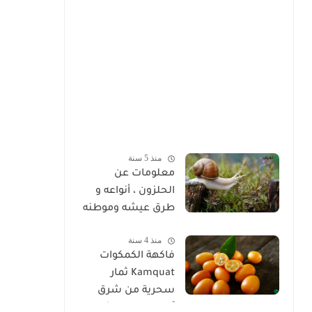
منذ 5 سنة
معلومات عن
الحلزون ، أنواعه و
طرق عيشه وموطنه
منذ 4 سنة
فاكهة الكمكوات
Kamquat ثمار
سحرية من شرق
آسيا ذات خصائص