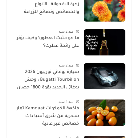
زهرة الاقحوانة : الأنواع
والخصائص ونصائح للزراعة
منذ 2 سنة
ما هو مثبت العطور؟ وكيف يؤثر
على رائحة عطرك؟
منذ 2 سنة
سيارة بوغاتي توربيون 2026
Bugatti Tourbillon : وحش
بوغاتي الجديد بقوة 1800 حصان
منذ 4 سنة
فاكهة الكمكوات Kamquat ثمار
سحرية من شرق آسيا ذات
خصائص غير عادية
منذ 3 سنة