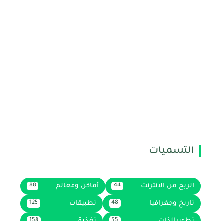
التسميات
الربح من الانترنت
أماكن ومعالم
88
44
تاريخ وجغرافيا
تطبيقات
125
48
تطويرالذات
تغذية
158
55