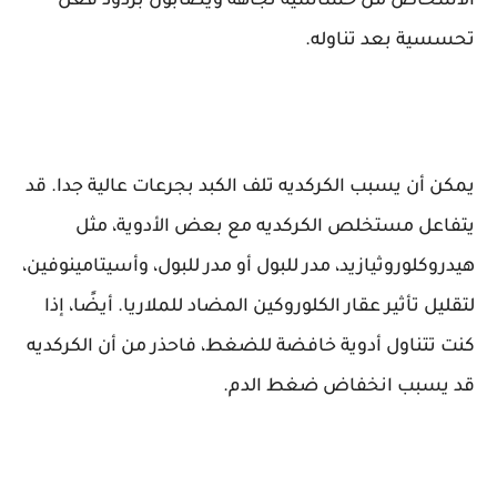
الأشخاص من حساسية تجاهه ويصابون بردود فعل
تحسسية بعد تناوله.
يمكن أن يسبب الكركديه تلف الكبد بجرعات عالية جدا. قد
يتفاعل مستخلص الكركديه مع بعض الأدوية، مثل
هيدروكلوروثيازيد، مدر للبول أو مدر للبول، وأسيتامينوفين،
لتقليل تأثير عقار الكلوروكين المضاد للملاريا. أيضًا، إذا
كنت تتناول أدوية خافضة للضغط، فاحذر من أن الكركديه
قد يسبب انخفاض ضغط الدم.