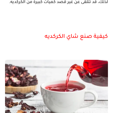
لذلك، قد تتلقى عن غير قصد كميات كبيرة من الكركديه.
كيفية صنع شاي الكركديه