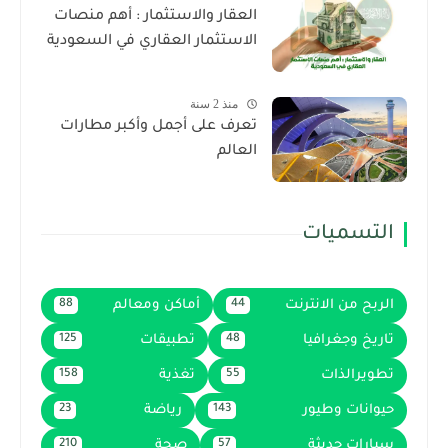
العقار والاستثمار : أهم منصات
الاستثمار العقاري في السعودية
منذ 2 سنة
تعرف على أجمل وأكبر مطارات
العالم
التسميات
الربح من الانترنت
أماكن ومعالم
88
44
تاريخ وجغرافيا
تطبيقات
125
48
تطويرالذات
تغذية
158
55
حيوانات وطيور
رياضة
23
143
سيارات حديثة
صحة
210
57