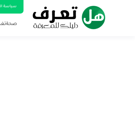
سياسة ا
صحة
تغذ