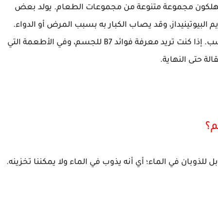
ستهلكون مجموعة متنوعة من مجموعات الطعام. يولد بعض
لبيوتينيداز، وقد يصاب الكبار به بسبب المرض أو الدواء.
بمعنى آخر، هذا النوع من النقص إما خلقي أو مكتسب. إذا كنت تريد معرفة فوائد B7 للجسم، وفي الأطعمة التي
لة حتى النهاية.
م؟
 للذوبان في الماء؛ أي أنه يذوب في الماء ولا يمكننا تخزينه.