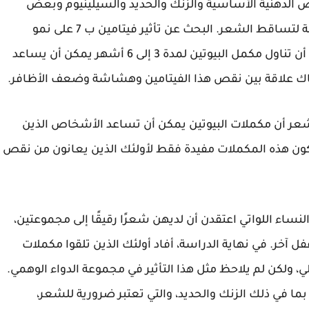
ض الدهنية الأساسية والزنك والحديد والسيلينيوم وبعض
الفيتامينات مثل فيتامين B7 أحد الأسباب المعروفة لتساقط الشعر. البحث عن تأثير فيتامين ب 7 على نمو
الشعر محدود، ولكن أظهرت العديد من الدراسات أن تناول مكمل البيوتين لمدة 3 إلى 6 أشهر يمكن أن يساعد
اك علاقة بين نقص هذا الفيتامين وهشاشة وضعف الأظافر.
لفحص فعالية فيتامين B7 لنمو الشعر أن مكملات البيوتين يمكن أن تساعد الأشخاص الذين
ون هذه المكملات مفيدة فقط لأولئك الذين يعانون من نقص
يت في عام 2012، تم تقسيم النساء اللواتي اعتقدن أن لديهن شعرًا رقيقًا إلى مجموعتين،
 آخر. في نهاية الدراسة، أفاد أولئك الذين تلقوا مكملات
، ولكن لم يلاحظ مثل هذا التأثير في مجموعة الدواء الوهمي.
ما في ذلك الزنك والحديد، والتي تعتبر ضرورية للشعر،