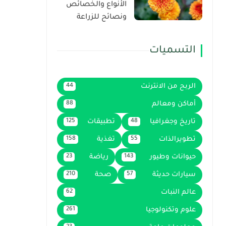
الأنواع والخصائص
ونصائح للزراعة
التسميات
الربح من الانترنت
44
أماكن ومعالم
88
تاريخ وجغرافيا
تطبيقات
125
48
تطويرالذات
تغذية
158
55
حيوانات وطيور
رياضة
23
143
سيارات حديثة
صحة
210
57
عالم النبات
62
علوم وتكنولوجيا
261