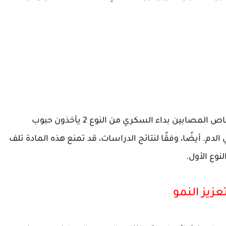
تظهر نتائج دراسة أجريت على الحيوانات أن الأشخاص المصابين بداء السكري من النوع 2 يأخذون حبوب
م. أيضًا، وفقًا لنتائج الدراسات، قد تمنع هذه المادة تلف
وع الأول.
زيز النمو