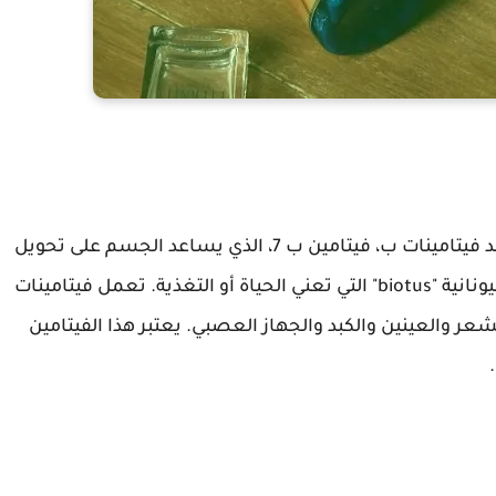
، هو أحد فيتامينات ب، فيتامين ب 7، الذي يساعد الجسم على تحويل
الطعام إلى طاقة. تأتي كلمة البيوتين من الكلمة اليونانية "biotus" التي تعني الحياة أو التغذية. تعمل فيتامينات
 صحة الجلد والشعر والعينين والكبد والجهاز العصبي. يعتبر هذا الفيتامين