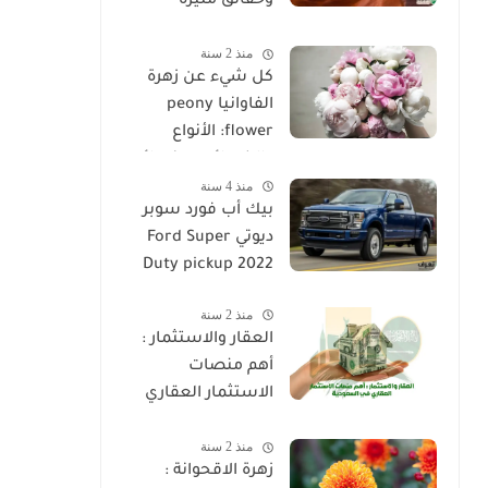
وحقائق مثيرة
للاهتمام عن الحجر
منذ 2 سنة
الرملي
كل شيء عن زهرة
الفاوانيا peony
flower: الأنواع
والخصائص ونصائح
منذ 4 سنة
الزراعة
بيك أب فورد سوبر
ديوتي Ford Super
Duty pickup 2022
منذ 2 سنة
العقار والاستثمار :
أهم منصات
الاستثمار العقاري
في السعودية
منذ 2 سنة
زهرة الاقحوانة :