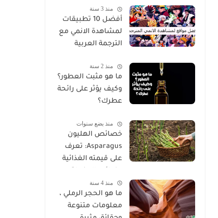
منذ 3 سنة
غير عادية
أفضل 10 تطبيقات
لمشاهدة الانمي مع
الترجمة العربية
منذ 2 سنة
ما هو مثبت العطور؟
وكيف يؤثر على رائحة
عطرك؟
منذ بضع سنوات
خصائص الهليون
Asparagus: تعرف
على قيمته الغذائية
وفوائده المذهلة
منذ 4 سنة
ما هو الحجر الرملي ،
معلومات متنوعة