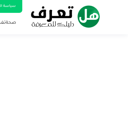
سياسة ا
صحة
تغذ