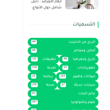
أزهار الأوركيد : دليل
شامل حول الأنواع،
والخصائص، ونصائح
الزراعة
التسميات
الربح من الانترنت
44
أماكن ومعالم
88
تاريخ وجغرافيا
تطبيقات
125
48
تطويرالذات
تغذية
158
55
حيوانات وطيور
رياضة
23
143
سيارات حديثة
صحة
210
57
عالم النبات
62
علوم وتكنولوجيا
261