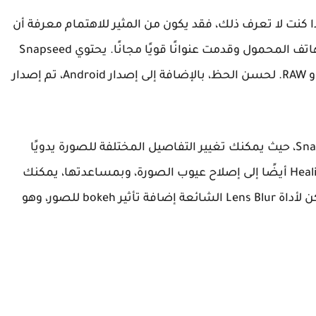
ق Snapseed الآن؛ ولكن إذا كنت لا تعرف ذلك، فقد يكون من المثير للاهتمام معرفة أن
Google قد دخلت مجال أدوات تحرير الصور على الهاتف المحمول وقدمت عنوانًا قويًا مجانًا. يحتوي Snapseed
على 29 أداة ومرشحًا مختلفًا ويدعم تنسيقات JPG و RAW. لحسن الحظ، بالإضافة إلى إصدار Android، تم إصدار
تعد أداة Tune Image أحد أهم أجزاء برنامج Snapseed، حيث يمكنك تغيير التفاصيل المختلفة للصورة يدويًا
لتحقيق النتيجة المرجوة في النهاية. تهدف أداة Healing أيضًا إلى إصلاح عيوب الصورة، وبمساعدتها، يمكنك
بسهولة إزالة الشوائب والبثور من الجلد. أخيرًا، يمكن لأداة Lens Blur الشائعة إضافة تأثير bokeh للصور، وهو