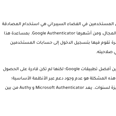
من المستخدمين في الفضاء السيبراني هي استخدام المصادقة
من خطوتين. تم نشر العديد من العناوين في هذا المجال، ومن أشهرها Google Authenticator. بمساعدة هذا
رة تقوم فيها بتسجيل الدخول إلى حسابات المستخدمين
 صلاحيته.
على الرغم من أن تطبيق Authenticator يعد من بين أفضل تطبيقات Google؛ لكنها لم تكن قادرة على الحصول
هذه المشكلة هو عدم وجود دعم عبر الأنظمة الأساسية؛
بينما كان بعض المنافسين يقدمون مثل هذه الميزة لسنوات. يعد Microsoft Authenticator و Authy من بين