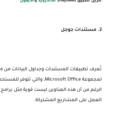
تنزيل تطبيق Snapseed
للاندرويد
و
الايفون
2. مستندات جوجل
لمجموعة Microsoft Office، و
العمل على المشاريع المشتركة.