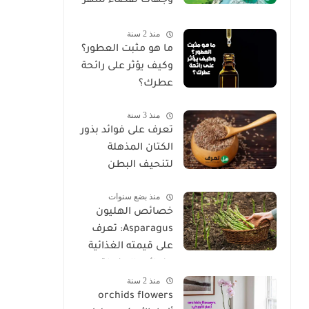
وجهات لقضاء شهر
العسل 2025
منذ 2 سنة
ما هو مثبت العطور؟
وكيف يؤثر على رائحة
عطرك؟
منذ 3 سنة
تعرف على فوائد بذور
الكتان المذهلة
لتنحيف البطن
منذ بضع سنوات
خصائص الهليون
Asparagus: تعرف
على قيمته الغذائية
وفوائده المذهلة
منذ 2 سنة
orchids flowers