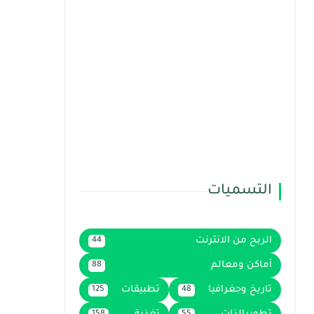
التسميات
الربح من الانترنت
44
أماكن ومعالم
88
تاريخ وجغرافيا
تطبيقات
125
48