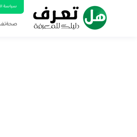
سياسة ا
صحة
تغذ