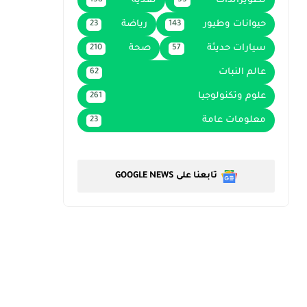
تطويرالذات
تغذية
158
55
حيوانات وطيور
رياضة
23
143
سيارات حديثة
صحة
210
57
عالم النبات
62
علوم وتكنولوجيا
261
معلومات عامة
23
تابعنا على GOOGLE NEWS