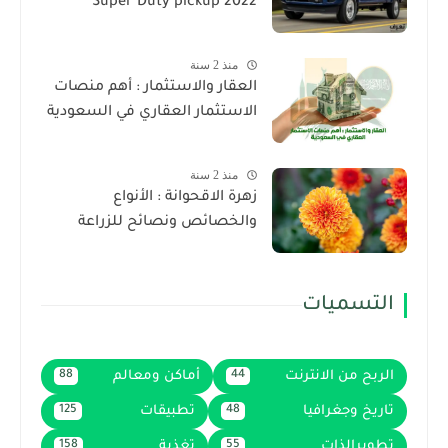
Super Duty pickup 2022
منذ 2 سنة
العقار والاستثمار : أهم منصات
الاستثمار العقاري في السعودية
منذ 2 سنة
زهرة الاقحوانة : الأنواع
والخصائص ونصائح للزراعة
التسميات
الربح من الانترنت
أماكن ومعالم
88
44
تاريخ وجغرافيا
تطبيقات
125
48
تطويرالذات
تغذية
158
55