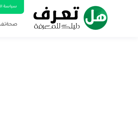
سياسة ا
صحة
تغذ