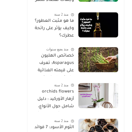
وجهات لقضاء شهر
العسل 2025
منذ 2 سنة
ما هو مثبت العطور؟
وكيف يؤثر على رائحة
عطرك؟
منذ بضع سنوات
خصائص الهليون
Asparagus: تعرف
على قيمته الغذائية
وفوائده المذهلة
منذ 2 سنة
orchids flowers
أزهار الأوركيد : دليل
شامل حول الأنواع،
والخصائص، ونصائح
منذ 2 سنة
الزراعة
الثوم الأسود: 7 فوائد