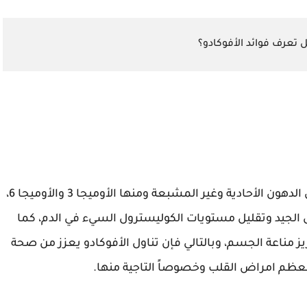
 تعرف فوائد الأفوكادو؟
إن هذه الفواكه الشهية تحتوي على نسب عالية من الدهون الأحادية وغير المشبعة ومنها الأوميجا 3 والأوميجا 6،
ل الجيد وتقليل مستويات الكوليسترول السيء في الدم، كما
يز مناعة الجسم، وبالتالي فإن تناول الأفوكادو يعزز من صحة
عظم امراض القلب وخصوصاً التاجية منها.