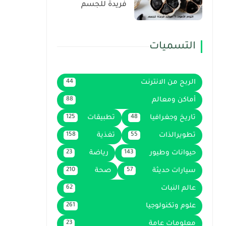
فريدة للجسم
التسميات
الربح من الانترنت
44
أماكن ومعالم
88
تاريخ وجغرافيا
تطبيقات
125
48
تطويرالذات
تغذية
158
55
حيوانات وطيور
رياضة
23
143
سيارات حديثة
صحة
210
57
عالم النبات
62
علوم وتكنولوجيا
261
معلومات عامة
23