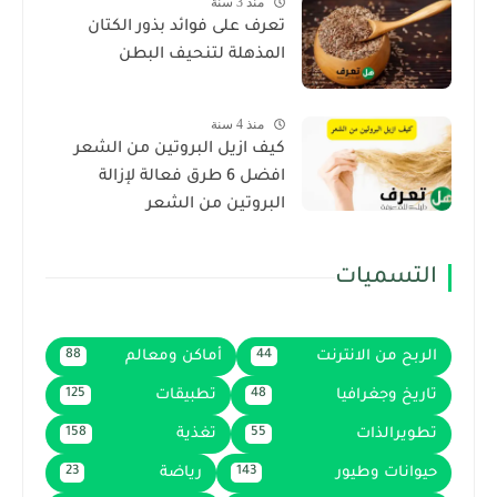
منذ 3 سنة
تعرف على فوائد بذور الكتان
المذهلة لتنحيف البطن
منذ 4 سنة
كيف ازيل البروتين من الشعر
افضل 6 طرق فعالة لإزالة
البروتين من الشعر
التسميات
الربح من الانترنت
أماكن ومعالم
88
44
تاريخ وجغرافيا
تطبيقات
125
48
تطويرالذات
تغذية
158
55
حيوانات وطيور
رياضة
23
143