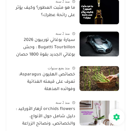
منذ 2 سنة
ما هو مثبت العطور؟ وكيف يؤثر
على رائحة عطرك؟
منذ 2 سنة
سيارة بوغاتي توربيون 2026
Bugatti Tourbillon : وحش
بوغاتي الجديد بقوة 1800 حصان
منذ بضع سنوات
خصائص الهليون Asparagus:
تعرف على قيمته الغذائية
وفوائده المذهلة
منذ 2 سنة
orchids flowers أزهار الأوركيد :
دليل شامل حول الأنواع،
والخصائص، ونصائح الزراعة