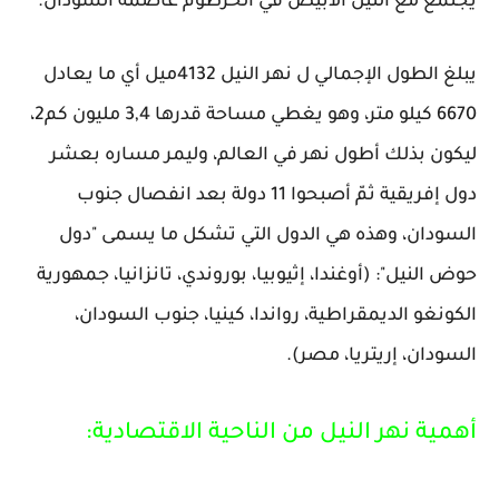
يجتمع مع النيل الأبيض في الخرطوم عاصمة السودان.
يبلغ الطول الإجمالي ل نهر النيل 4132ميل أي ما يعادل
6670 كيلو متر، وهو يغطي مساحة قدرها 3,4 مليون كم2،
ليكون بذلك أطول نهر في العالم، وليمر مساره بعشر
دول إفريقية ثمّ أصبحوا 11 دولة بعد انفصال جنوب
السودان، وهذه هي الدول التي تشكل ما يسمى "دول
حوض النيل": (أوغندا، إثيوبيا، بوروندي، تانزانيا، جمهورية
الكونغو الديمقراطية، رواندا، كينيا، جنوب السودان،
السودان، إريتريا، مصر).
أهمية نهر النيل من الناحية الاقتصادية: