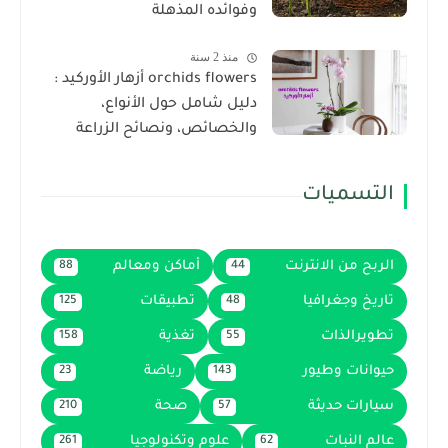
وفوائده المذهلة
منذ 2 سنة
orchids flowers أزهار الأوركيد :
دليل شامل حول الأنواع،
والخصائص، ونصائح الزراعة
التسميات
الربح من الانترنت
أماكن ومعالم
88
44
تاريخ وجغرافيا
تطبيقات
125
48
تطويرالذات
تغذية
158
55
حيوانات وطيور
رياضة
23
143
سيارات حديثة
صحة
210
57
عالم النبات
علوم وتكنولوجيا
261
62