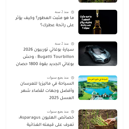
منذ 2 سنة
ما هو مثبت العطور؟ وكيف يؤثر
على رائحة عطرك؟
منذ 2 سنة
سيارة بوغاتي توربيون 2026
Bugatti Tourbillon : وحش
بوغاتي الجديد بقوة 1800 حصان
منذ بضع سنوات
السياحة في ماليزيا للعرسان
وأفضل وجهات لقضاء شهر
العسل 2025
منذ بضع سنوات
خصائص الهليون Asparagus:
تعرف على قيمته الغذائية