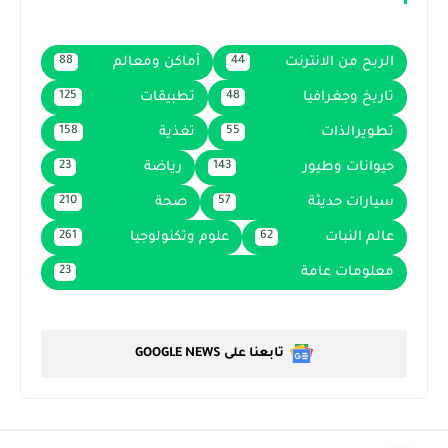
الربح من الانترنت
أماكن ومعالم
88
44
تاريخ وجغرافيا
تطبيقات
125
48
تطويرالذات
تغذية
158
55
حيوانات وطيور
رياضة
23
143
سيارات حديثة
صحة
210
57
عالم النبات
علوم وتكنولوجيا
261
62
معلومات عامة
23
تابعنا على GOOGLE NEWS