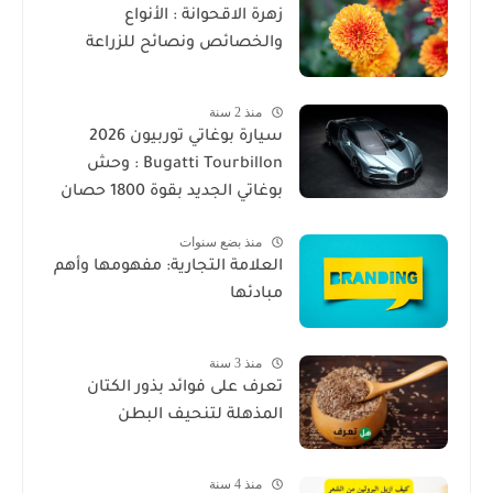
زهرة الاقحوانة : الأنواع
والخصائص ونصائح للزراعة
منذ 2 سنة
سيارة بوغاتي توربيون 2026
Bugatti Tourbillon : وحش
بوغاتي الجديد بقوة 1800 حصان
منذ بضع سنوات
العلامة التجارية: مفهومها وأهم
مبادئها
منذ 3 سنة
تعرف على فوائد بذور الكتان
المذهلة لتنحيف البطن
منذ 4 سنة