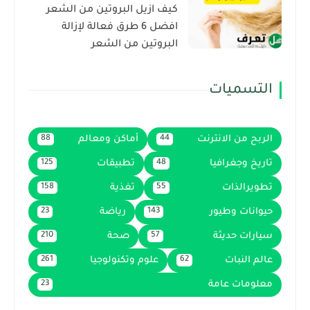
كيف ازيل البروتين من الشعر
افضل 6 طرق فعالة لإزالة
البروتين من الشعر
التسميات
الربح من الانترنت
أماكن ومعالم
88
44
تاريخ وجغرافيا
تطبيقات
125
48
تطويرالذات
تغذية
158
55
حيوانات وطيور
رياضة
23
143
سيارات حديثة
صحة
210
57
عالم النبات
علوم وتكنولوجيا
261
62
معلومات عامة
23