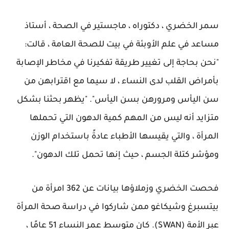
سمر الخضري ، دكتوراه ، ماجستير في الصحة ، أستاذ
مساعد في علم الأوبئة في بيت للصحة العامة ، قالت:
"نحن بحاجة إلى تغيير طريقة تفكيرنا في مخاطر الإصابة
بأمراض القلب لدى النساء ، لا سيما مع اقترابهن من
سن اليأس ومرورهن بسن اليأس". "يظهر بحثنا بشكل
متزايد أنه ليس من المهم كمية الدهون التي تحملها
المرأة ، والتي يقيسها الأطباء عادةً باستخدام الوزن
ومؤشر كتلة الجسم ، حيث إنها تحمل تلك الدهون".
فحصت الخضري وزملاؤها بيانات عن 362 امرأة من
بيتسبرغ وشيكاغو ممن شاركوا في دراسة صحة المرأة
عبر الأمة (SWAN). كان متوسط عمر النساء 51 عامًا ،