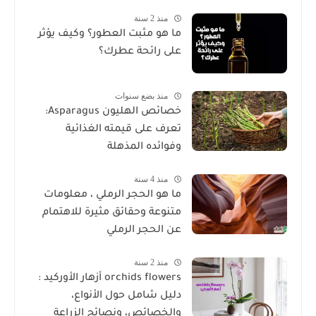
منذ 2 سنة
ما هو مثبت العطور؟ وكيف يؤثر
على رائحة عطرك؟
منذ بضع سنوات
خصائص الهليون Asparagus:
تعرف على قيمته الغذائية
وفوائده المذهلة
منذ 4 سنة
ما هو الحجر الرملي ، معلومات
متنوعة وحقائق مثيرة للاهتمام
عن الحجر الرملي
منذ 2 سنة
orchids flowers أزهار الأوركيد :
دليل شامل حول الأنواع،
والخصائص، ونصائح الزراعة