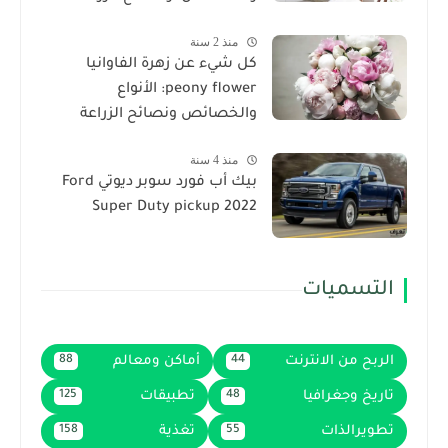
منذ 2 سنة
كل شيء عن زهرة الفاوانيا
peony flower: الأنواع
والخصائص ونصائح الزراعة
منذ 4 سنة
بيك أب فورد سوبر ديوتي Ford
Super Duty pickup 2022
التسميات
الربح من الانترنت
أماكن ومعالم
88
44
تاريخ وجغرافيا
تطبيقات
125
48
تطويرالذات
تغذية
158
55