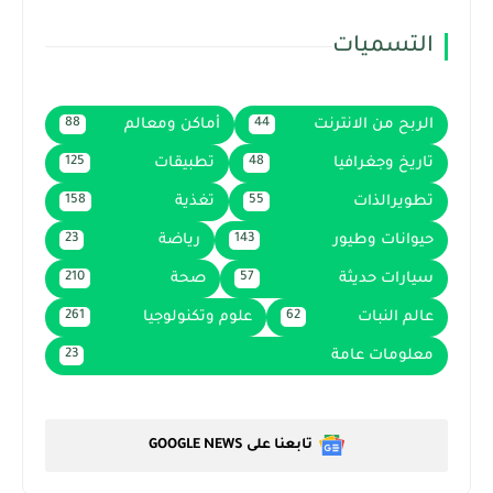
التسميات
الربح من الانترنت
أماكن ومعالم
88
44
تاريخ وجغرافيا
تطبيقات
125
48
تطويرالذات
تغذية
158
55
حيوانات وطيور
رياضة
23
143
سيارات حديثة
صحة
210
57
عالم النبات
علوم وتكنولوجيا
261
62
معلومات عامة
23
تابعنا على GOOGLE NEWS