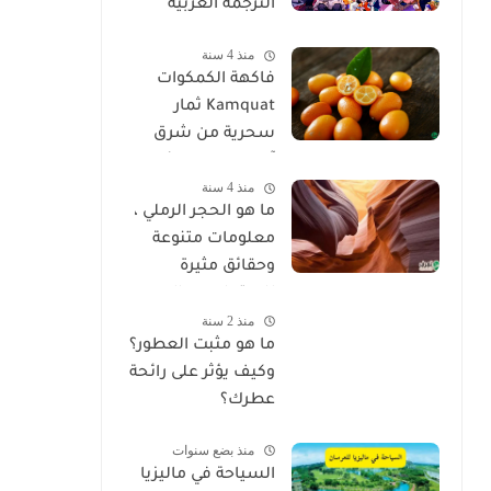
الترجمة العربية
منذ 4 سنة
فاكهة الكمكوات
Kamquat ثمار
سحرية من شرق
آسيا ذات خصائص
منذ 4 سنة
غير عادية
ما هو الحجر الرملي ،
معلومات متنوعة
وحقائق مثيرة
للاهتمام عن الحجر
منذ 2 سنة
الرملي
ما هو مثبت العطور؟
وكيف يؤثر على رائحة
عطرك؟
منذ بضع سنوات
السياحة في ماليزيا