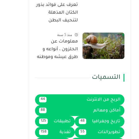
تعرف على فوائد بذور
الكتان المذهلة
لتنحيف البطن
منذ 5 سنة
معلومات عن
الحلزون ، أنواعه و
طرق عيشه وموطنه
التسميات
الربح من الانترنت
44
أماكن ومعالم
88
تاريخ وجغرافيا
تطبيقات
125
48
تطويرالذات
تغذية
158
55