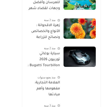
للعرسان وأفضل
وجهات لقضاء شهر
العسل 2025
منذ 2 سنة
زهرة الاقحوانة :
الأنواع والخصائص
ونصائح للزراعة
منذ 2 سنة
سيارة بوغاتي
توربيون 2026
Bugatti Tourbillon :
وحش بوغاتي الجديد
منذ بضع سنوات
بقوة 1800 حصان
العلامة التجارية:
مفهومها وأهم
مبادئها
منذ 3 سنة