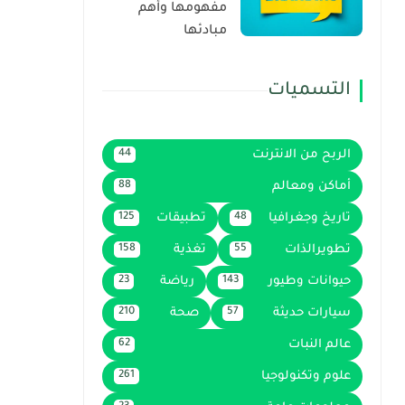
مفهومها وأهم
مبادئها
التسميات
الربح من الانترنت
44
أماكن ومعالم
88
تاريخ وجغرافيا
تطبيقات
125
48
تطويرالذات
تغذية
158
55
حيوانات وطيور
رياضة
23
143
سيارات حديثة
صحة
210
57
عالم النبات
62
علوم وتكنولوجيا
261