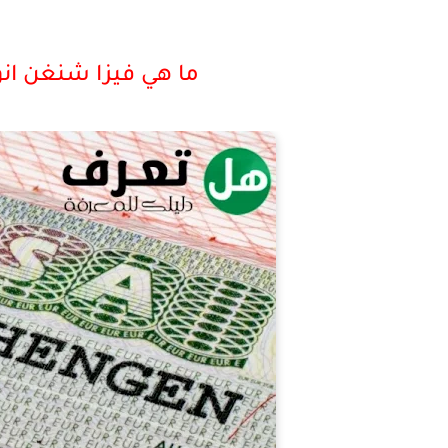
ما هي فيزا شنغن انوا