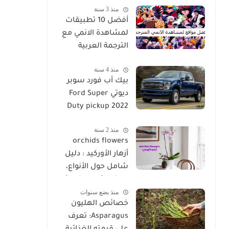
منذ 3 سنة
غير عادية
أفضل 10 تطبيقات
لمشاهدة الانمي مع
الترجمة العربية
منذ 4 سنة
بيك أب فورد سوبر
ديوتي Ford Super
Duty pickup 2022
منذ 2 سنة
orchids flowers
أزهار الأوركيد : دليل
شامل حول الأنواع،
والخصائص، ونصائح
منذ بضع سنوات
الزراعة
خصائص الهليون
Asparagus: تعرف