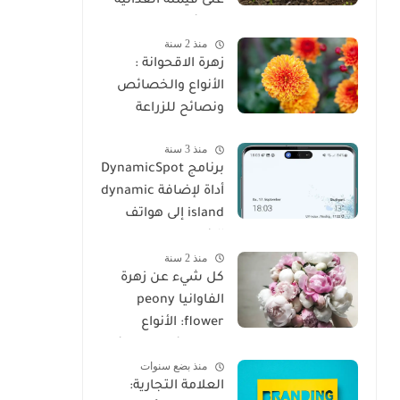
على قيمته الغذائية
وفوائده المذهلة
منذ 2 سنة
زهرة الاقحوانة :
الأنواع والخصائص
ونصائح للزراعة
منذ 3 سنة
برنامج DynamicSpot
أداة لإضافة dynamic
island إلى هواتف
الاندرويد
منذ 2 سنة
كل شيء عن زهرة
الفاوانيا peony
flower: الأنواع
والخصائص ونصائح
منذ بضع سنوات
الزراعة
العلامة التجارية: