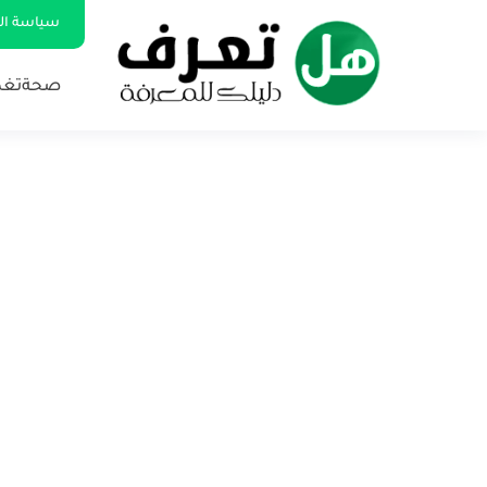
سياسة ا
صحة
تغذ