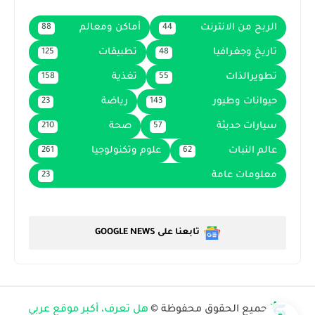
الربح من الانترنت
أماكن ومعالم
88
44
تاريخ وجغرافيا
تطبيقات
125
48
تطويرالذات
تغذية
158
55
حيوانات وطيور
رياضة
23
143
سيارات حديثة
صحة
210
57
عالم النبات
علوم وتكنولوجيا
261
62
معلومات عامة
23
تابعنا على GOOGLE NEWS
جميع الحقوق محفوظة ©
هل تعرف، أكبر موقع عربي