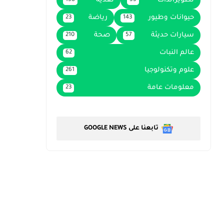
تطويرالذات
تغذية
158
55
حيوانات وطيور
رياضة
23
143
سيارات حديثة
صحة
210
57
عالم النبات
62
علوم وتكنولوجيا
261
معلومات عامة
23
تابعنا على GOOGLE NEWS