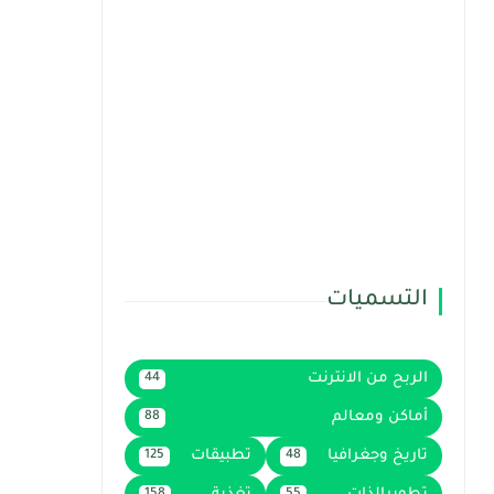
التسميات
الربح من الانترنت
44
أماكن ومعالم
88
تاريخ وجغرافيا
تطبيقات
125
48