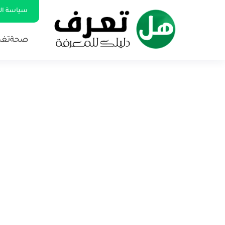
سياسة ا
صحة
تغذ