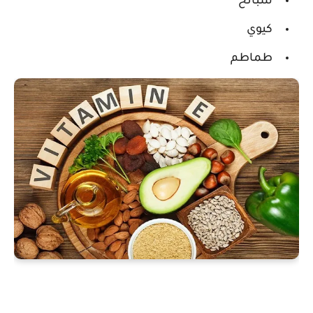
سبانخ
كيوي
طماطم