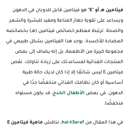
فيتامين هـ أو "E"
هو فيتامين قابل للذوبان في الدهون
ويساعد على تقوية جهاز المناعة ومفيد للبشرة والشعر
والصحة. ترتبط معظم خصائص فيتامين (هـ) بخصائصه
المضادة للأكسدة. يوجد هذا الفيتامين بشكل طبيعي في
مجموعة كبيرة من الأطعمة، بل إنه يضاف إلى بعض
المنتجات الغذائية لمساعدتك على زيادة تناولك. نقص
فيتامين E ليس شائعًا إلا إذا كان لديك حالة طبية
أساسية أو كان نظامك الغذائي منخفضًا جدًا في
الدهون. في بعض
الأطفال الخدج
، قد يكون مستواه
منخفضًا.
في هذا المقال من
hal-t3araf
، نناقش
ماهية فيتامين E