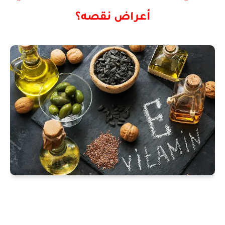
أعراض نقصه؟