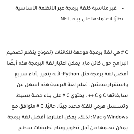
غير مناسبة كلغة برمجة عبر الأنظمة الأساسية
نظرًا لاعتمادها على بيئة .NET
C # هي لغة برمجة موجهة للكائنات (نموذج ينظم تصميم
البرامج حول كائن ما). يمكن اعتبار لغة البرمجة هذه أيضًا
أفضل لغة برمجة مثل Python؛ لأنه يتميز بأداء سريع
واستقرار محسّن. تعلم لغة البرمجة هذه أسهل من
سابقاتها C و C ++ . يحتوي C # على بناء جملة بسيط
وتسلسل هرمي للفئة محدد جيدًا. حاليًا، C # متوافق مع
Windows و Mac؛ لذلك، يمكن اعتبارها أفضل لغة برمجة
يمكن تعلمها من أجل تطوير وبناء تطبيقات سطح