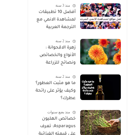
منذ 3 سنة
غير عادية
أفضل 10 تطبيقات
لمشاهدة الانمي مع
الترجمة العربية
منذ 2 سنة
زهرة الاقحوانة :
الأنواع والخصائص
ونصائح للزراعة
منذ 2 سنة
ما هو مثبت العطور؟
وكيف يؤثر على رائحة
عطرك؟
منذ بضع سنوات
خصائص الهليون
Asparagus: تعرف
على قيمته الغذائية