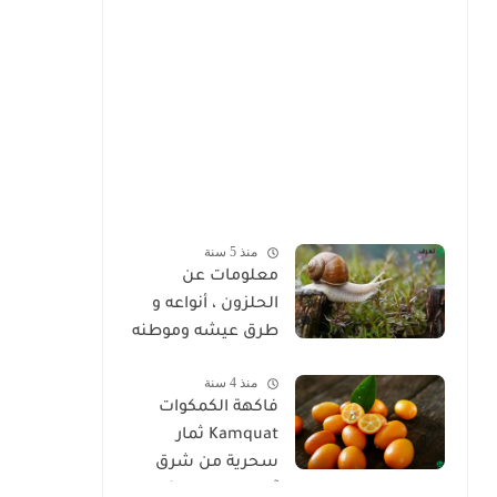
منذ 5 سنة
معلومات عن
الحلزون ، أنواعه و
طرق عيشه وموطنه
منذ 4 سنة
فاكهة الكمكوات
Kamquat ثمار
سحرية من شرق
آسيا ذات خصائص