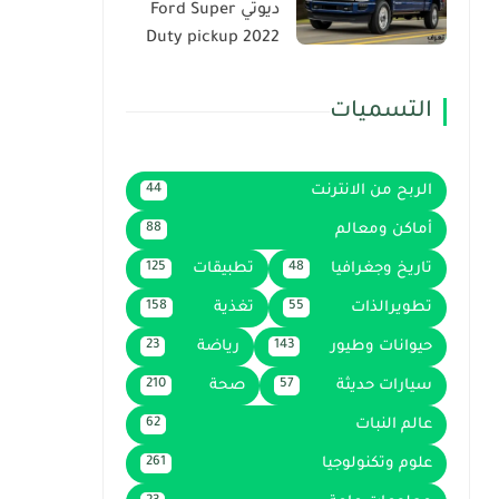
ديوتي Ford Super
Duty pickup 2022
التسميات
الربح من الانترنت
44
أماكن ومعالم
88
تاريخ وجغرافيا
تطبيقات
125
48
تطويرالذات
تغذية
158
55
حيوانات وطيور
رياضة
23
143
سيارات حديثة
صحة
210
57
عالم النبات
62
علوم وتكنولوجيا
261