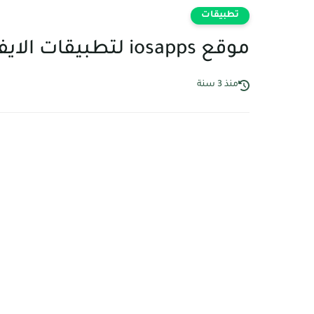
تطبيقات
موقع iosapps لتطبيقات الايفون المجانية و المفيدة
منذ 3 سنة