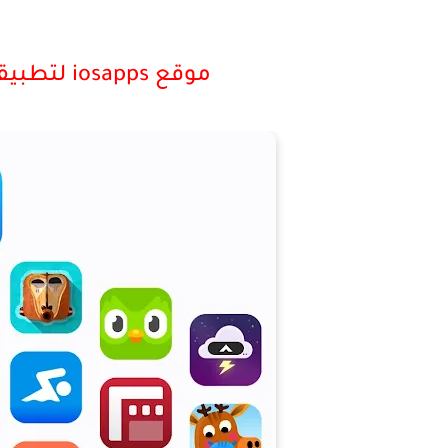
موقع iosapps لتطبيقات الايفون المجانية و المفيدة