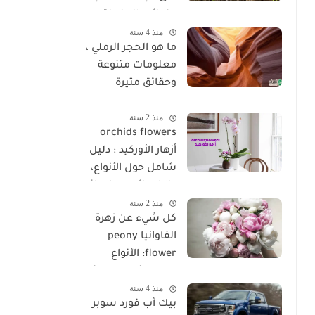
وفوائده المذهلة
منذ 4 سنة
ما هو الحجر الرملي ،
معلومات متنوعة
وحقائق مثيرة
للاهتمام عن الحجر
منذ 2 سنة
الرملي
orchids flowers
أزهار الأوركيد : دليل
شامل حول الأنواع،
والخصائص، ونصائح
منذ 2 سنة
الزراعة
كل شيء عن زهرة
الفاوانيا peony
flower: الأنواع
والخصائص ونصائح
منذ 4 سنة
الزراعة
بيك أب فورد سوبر