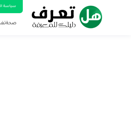
سياسة ا
صحة
تغذ