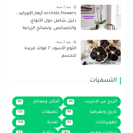
منذ 2 سنة
orchids flowers أزهار الأوركيد :
دليل شامل حول الأنواع،
والخصائص، ونصائح الزراعة
منذ 2 سنة
الثوم الأسود: 7 فوائد فريدة
للجسم
التسميات
الربح من الانترنت
أماكن ومعالم
88
44
تاريخ وجغرافيا
تطبيقات
125
48
تطويرالذات
تغذية
158
55
حيوانات وطيور
رياضة
23
143