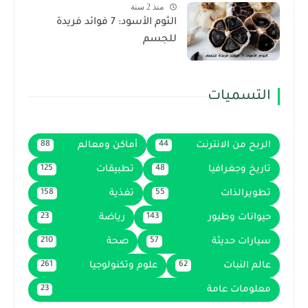
منذ 2 سنة
الثوم الأسود: 7 فوائد فريدة
للجسم
التسميات
الربح من الانترنت
أماكن ومعالم
88
44
تاريخ وجغرافيا
تطبيقات
125
48
تطويرالذات
تغذية
158
55
حيوانات وطيور
رياضة
23
143
سيارات حديثة
صحة
210
57
عالم النبات
علوم وتكنولوجيا
261
62
معلومات عامة
23