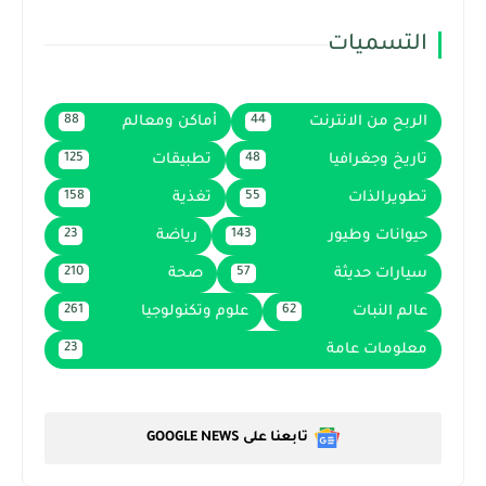
التسميات
الربح من الانترنت
أماكن ومعالم
88
44
تاريخ وجغرافيا
تطبيقات
125
48
تطويرالذات
تغذية
158
55
حيوانات وطيور
رياضة
23
143
سيارات حديثة
صحة
210
57
عالم النبات
علوم وتكنولوجيا
261
62
معلومات عامة
23
تابعنا على GOOGLE NEWS