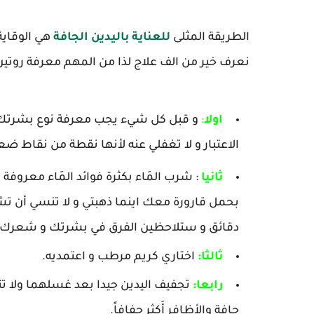
الطريقة المثلى
للعناية باليدين الجافة
هي الوقاية
نعرف خير من الف علاج لذا من المهم معرفة روتين ك
اولا
:
و قبل كل شيء يجب معرفة نوع بشرتك فإ
الاعتبار و لا تغفلي عنه لأنها نقطة من نقاط 
ثانيا
: شرب المَاء بكثرة فوائد المَاء معروفة 
بحمل قارورة معك اينما ذهبتي و لا تنسي أن تشر
دقائق و ستلاحظين الفرق في بشرتك و شعرك.
ثالثا:
اختاري كريم مرطب و اعتمديه.
رابعا:
تجفيف اليدين جيدا بعد غسلهما ولا ت
جافة والأظافر أَكثر جفافاً.