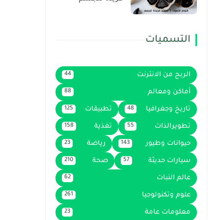
التسميات
الربح من الانترنت
44
أماكن ومعالم
88
تاريخ وجغرافيا
تطبيقات
125
48
تطويرالذات
تغذية
158
55
حيوانات وطيور
رياضة
23
143
سيارات حديثة
صحة
210
57
عالم النبات
62
علوم وتكنولوجيا
261
معلومات عامة
23