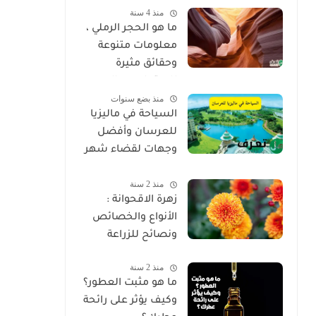
منذ 4 سنة
غير عادية
ما هو الحجر الرملي ،
معلومات متنوعة
وحقائق مثيرة
للاهتمام عن الحجر
منذ بضع سنوات
الرملي
السياحة في ماليزيا
للعرسان وأفضل
وجهات لقضاء شهر
العسل 2025
منذ 2 سنة
زهرة الاقحوانة :
الأنواع والخصائص
ونصائح للزراعة
منذ 2 سنة
ما هو مثبت العطور؟
وكيف يؤثر على رائحة