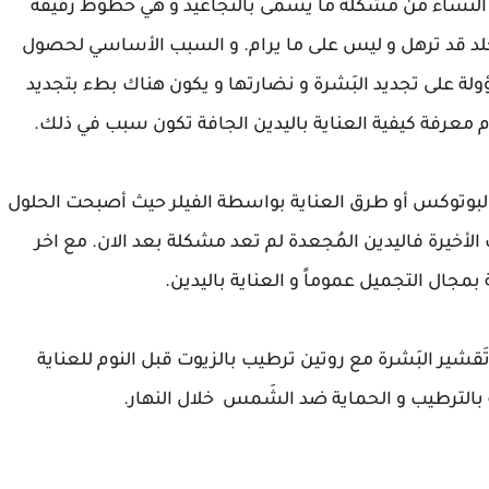
ة النساء من مشكلة ما يسمى بالتجاعيد و هي خطوط رقيقة
لد قد ترهل و ليس على ما يرام. و السبب الأساسي لحصول
ة على تجديد البَشرة و نضارتها و يكون هناك بطء بتجديد
دم معرفة كيفية العناية باليدين الجافة تكون سبب في ذلك.
 البوتوكس أو طرق العناية بواسطة الفيلر حيث أصبحت الحلول
 الأخيرة فاليدين المُجعدة لم تعد مشكلة بعد الان. مع اخر
بمجال التجميل عموماً و العناية باليدين.
تَقشير البَشرة مع روتين ترطيب بالزيوت قبل النوم للعناية
الترطيب و الحماية ضد الشَمس خلال النهار.