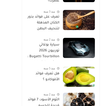
عطرك؟
منذ 3 سنة
تعرف على فوائد بذور
الكتان المذهلة
لتنحيف البطن
منذ 2 سنة
سيارة بوغاتي
توربيون 2026
Bugatti Tourbillon :
وحش بوغاتي الجديد
منذ 5 سنة
بقوة 1800 حصان
هل تعرف فوائد
الأفوكادو ؟
منذ 2 سنة
الثوم الأسود: 7 فوائد
فريدة للجسم