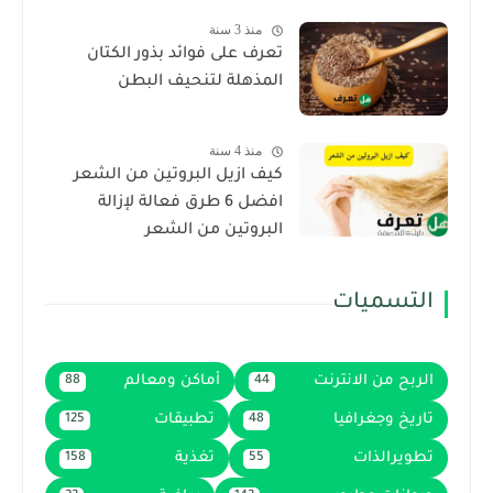
منذ 3 سنة
تعرف على فوائد بذور الكتان
المذهلة لتنحيف البطن
منذ 4 سنة
كيف ازيل البروتين من الشعر
افضل 6 طرق فعالة لإزالة
البروتين من الشعر
التسميات
الربح من الانترنت
أماكن ومعالم
88
44
تاريخ وجغرافيا
تطبيقات
125
48
تطويرالذات
تغذية
158
55